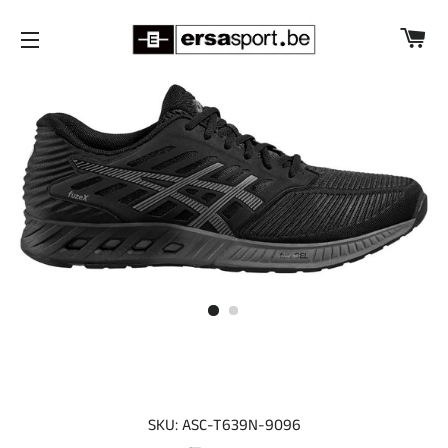
W
SITENAVIGATIE
SKU: ASC-T639N-9096