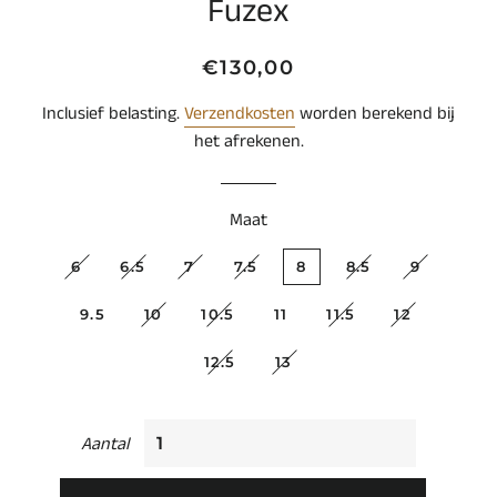
Fuzex
Normale
Aanbiedingsprijs
€130,00
prijs
Inclusief belasting.
Verzendkosten
worden berekend bij
het afrekenen.
Maat
6
6.5
7
7.5
8
8.5
9
9.5
10
10.5
11
11.5
12
12.5
13
Aantal