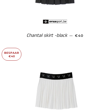
Chantal skirt -black
AANBIEDINGSPR
—
€40
BESPAAR
€40