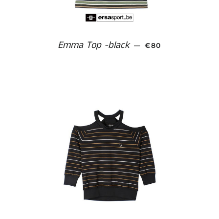
Emma Top -black
NORMALE PRIJS
—
€80