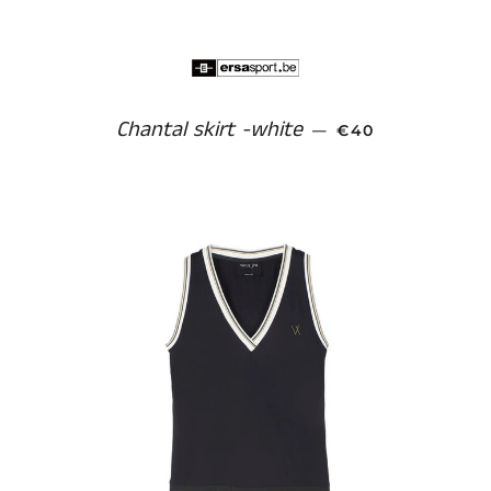
Chantal skirt -white
AANBIEDINGSPR
—
€40