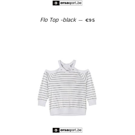
Flo Top -black
NORMALE PRIJS
—
€95