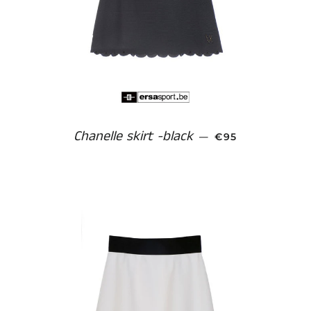
Chanelle skirt -black
NORMALE PRIJS
—
€95