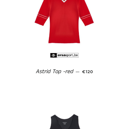
Astrid Top -red
NORMALE PRIJS
—
€120