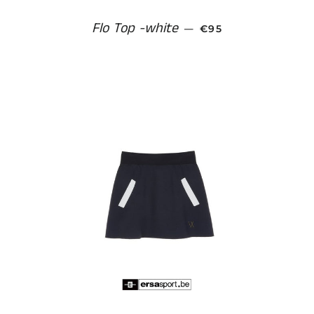
Flo Top -white
NORMALE PRIJS
—
€95