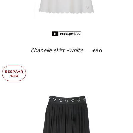
Chanelle skirt -white
NORMALE PRIJS
—
€90
BESPAAR
€40