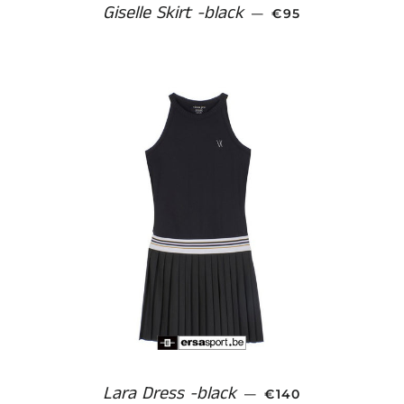
Giselle Skirt -black
NORMALE PRIJS
—
€95
Lara Dress -black
NORMALE PRIJS
—
€140