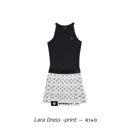
Lara Dress -print
NORMALE PRIJS
—
€140