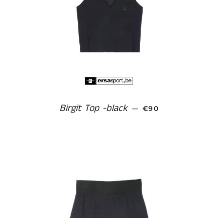
Birgit Top -black
NORMALE PRIJS
—
€90