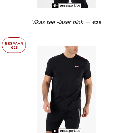
Vikas tee -laser pink
AANBIEDINGSPR
—
€25
BESPAAR
€25