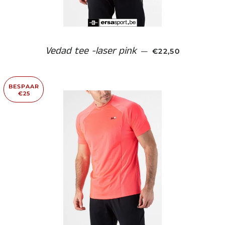
Vedad tee -laser pink
AANBIEDINGSPRI
—
€22,50
BESPAAR
€25