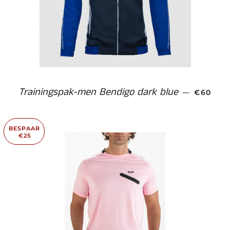
Trainingspak-men Bendigo dark blue
AANBIE
—
€60
BESPAAR
€25