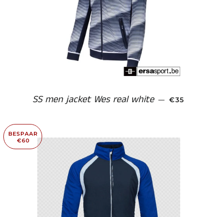
SS men jacket Wes real white
AANBIEDIN
—
€35
BESPAAR
€60