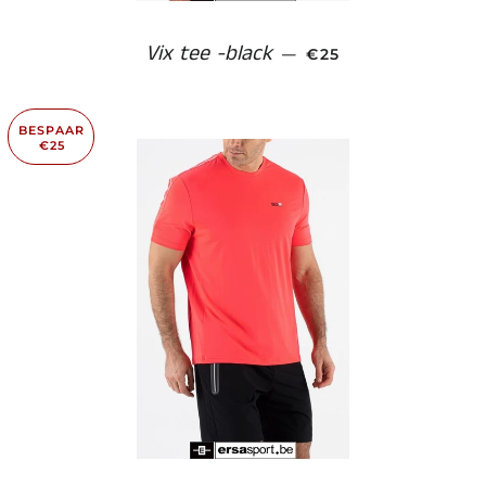
Vix tee -black
AANBIEDINGSPRIJS
—
€25
BESPAAR
€25