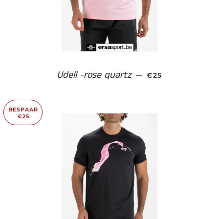
Udell -rose quartz
AANBIEDINGSPRI
—
€25
BESPAAR
€25