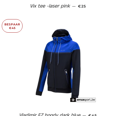
Vix tee -laser pink
AANBIEDINGSPRI
—
€25
BESPAAR
€45
Vladimir FZ hoody dark blue
AANBIEDING
—
€45