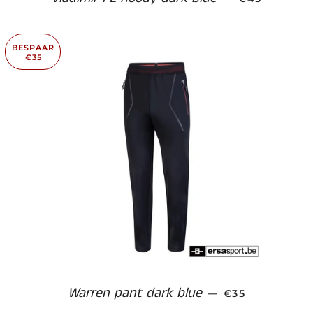
BESPAAR
€35
Warren pant dark blue
AANBIEDINGSP
—
€35