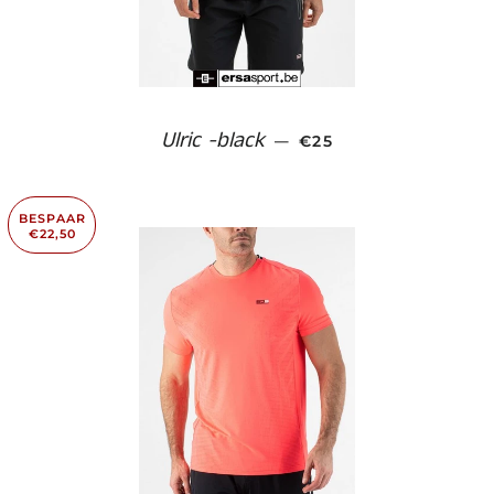
Ulric -black
AANBIEDINGSPRIJS
—
€25
BESPAAR
€22,50