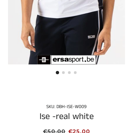
SKU: DBH-ISE-W009
Ise -real white
Normale
Aanbiedingsprijs
€50,00
€25,00