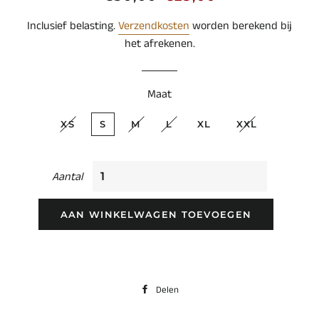
prijs
Inclusief belasting.
Verzendkosten
worden berekend bij
het afrekenen.
Maat
XS
S
M
L
XL
XXL
Aantal
AAN WINKELWAGEN TOEVOEGEN
Delen
Delen
op