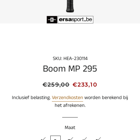
SKU: HEA-230114
Boom MP 295
Normale
Aanbiedingsprijs
€259,00
€233,10
prijs
Inclusief belasting.
Verzendkosten
worden berekend bij
het afrekenen.
Maat