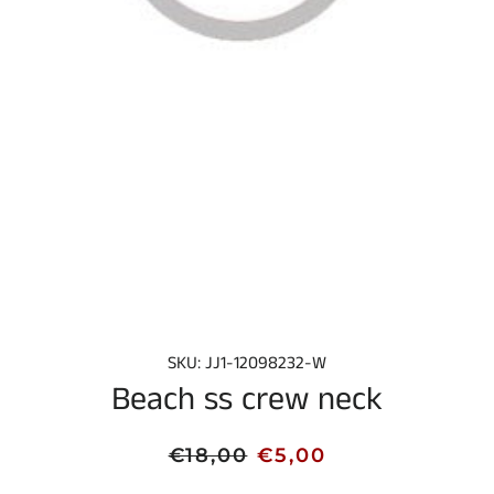
SKU: JJ1-12098232-W
Beach ss crew neck
Normale
Aanbiedingsprijs
€18,00
€5,00
prijs