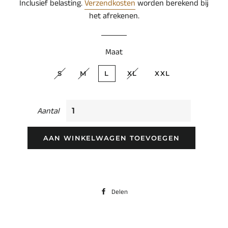
Inclusief belasting.
Verzendkosten
worden berekend bij
het afrekenen.
Maat
S
M
L
XL
XXL
Aantal
AAN WINKELWAGEN TOEVOEGEN
Delen
Delen
op
Facebook