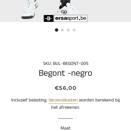
SKU: BUL-BEGONT-005
Begont -negro
Normale
Aanbiedingsprijs
€56,00
prijs
Inclusief belasting.
Verzendkosten
worden berekend bij
het afrekenen.
Maat