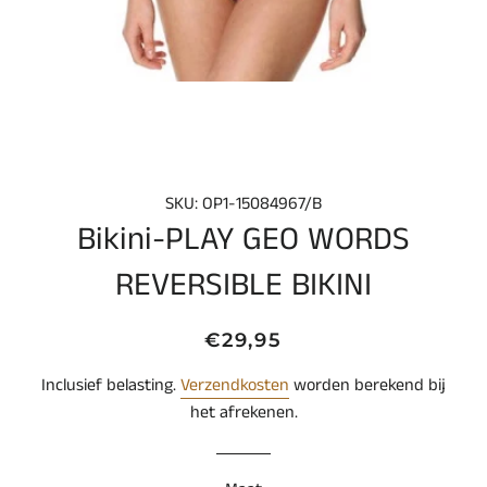
SKU: OP1-15084967/B
Bikini-PLAY GEO WORDS
REVERSIBLE BIKINI
Normale
Aanbiedingsprijs
€29,95
prijs
Inclusief belasting.
Verzendkosten
worden berekend bij
het afrekenen.