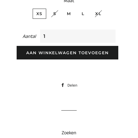
Maat
XS
S
M
L
XL
Aantal
AAN WINKELWAGEN TOEVOEGEN
Delen
Delen
op
Facebook
Zoeken