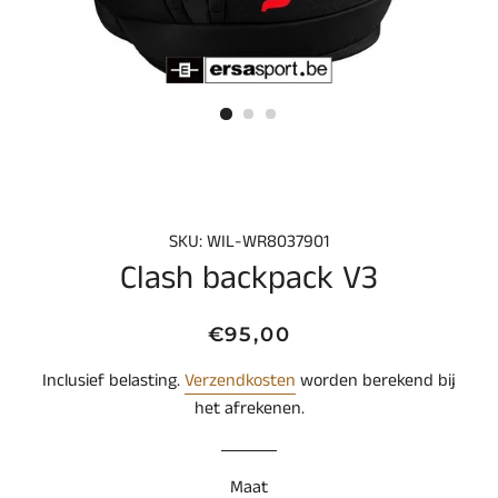
SKU: WIL-WR8037901
Clash backpack V3
Normale
Aanbiedingsprijs
€95,00
prijs
Inclusief belasting.
Verzendkosten
worden berekend bij
het afrekenen.
Maat