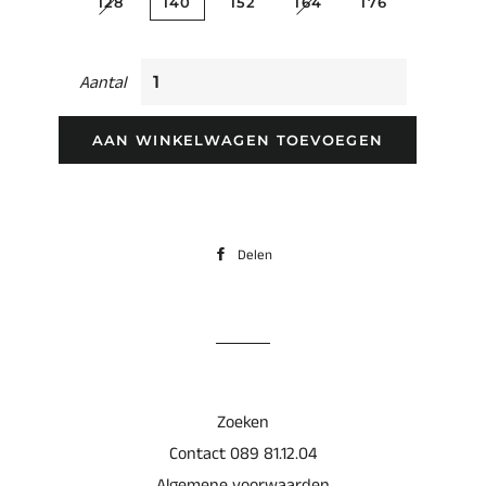
128
140
152
164
176
Aantal
AAN WINKELWAGEN TOEVOEGEN
Delen
Delen
op
Facebook
Zoeken
Contact 089 81.12.04
Algemene voorwaarden