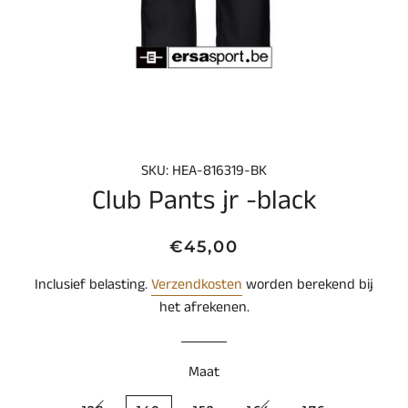
SKU: HEA-816319-BK
Club Pants jr -black
Normale
Aanbiedingsprijs
€45,00
prijs
Inclusief belasting.
Verzendkosten
worden berekend bij
het afrekenen.
Maat