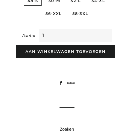
48-S
50-M
52-L
54-XL
56-XXL
58-3XL
Aantal
AAN WINKELWAGEN TOEVOEGEN
Delen
Delen
op
Facebook
Zoeken