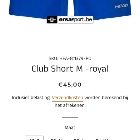
SKU: HEA-811379-RO
Club Short M -royal
Normale
Aanbiedingsprijs
€45,00
prijs
Inclusief belasting.
Verzendkosten
worden berekend bij
het afrekenen.
Maat