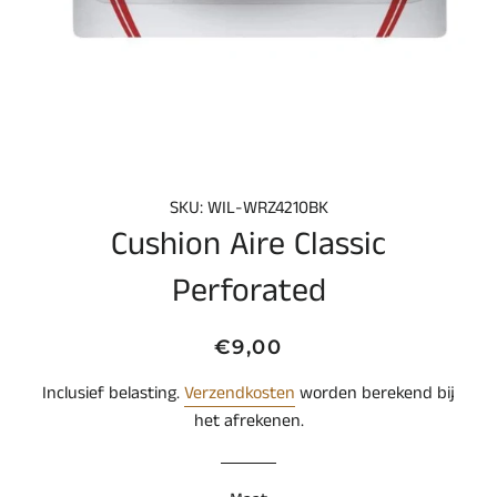
SKU: WIL-WRZ4210BK
Cushion Aire Classic
Perforated
Normale
Aanbiedingsprijs
€9,00
prijs
Inclusief belasting.
Verzendkosten
worden berekend bij
het afrekenen.