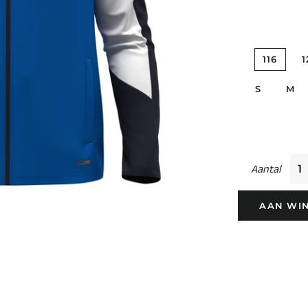
116
1
S
M
Aantal
AAN WI