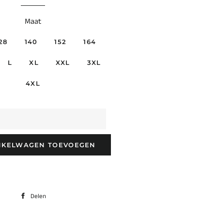
Maat
28
140
152
164
L
XL
XXL
3XL
4XL
NKELWAGEN TOEVOEGEN
Delen
Delen
op