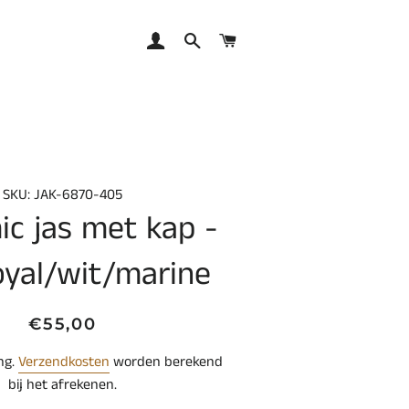
AANMELDEN
ZOEKEN
WINKELWAGEN
SKU: JAK-6870-405
c jas met kap -
oyal/wit/marine
Normale
Aanbiedingsprijs
€55,00
prijs
ing.
Verzendkosten
worden berekend
bij het afrekenen.