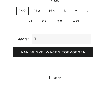
Maat
140
152
164
S
M
L
XL
XXL
3XL
4XL
Aantal
AAN WINKELWAGEN TOEVOEGEN
Delen
Delen
op
Facebook