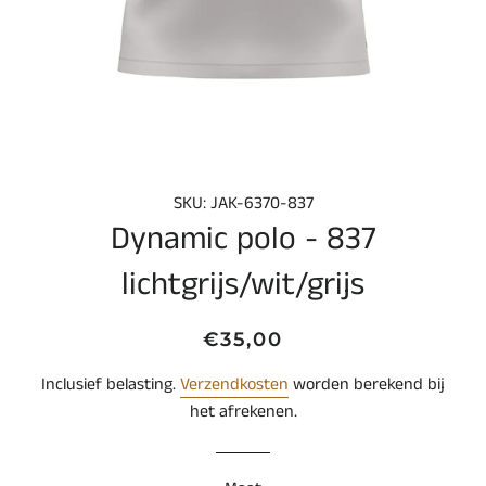
SKU: JAK-6370-837
Dynamic polo - 837
lichtgrijs/wit/grijs
Normale
Aanbiedingsprijs
€35,00
prijs
Inclusief belasting.
Verzendkosten
worden berekend bij
het afrekenen.