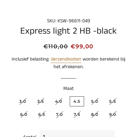
SKU: KSW-96611-049
Express light 2 HB -black
Normale
Aanbiedingsprijs
€110,00
€99,00
prijs
Inclusief belasting.
Verzendkosten
worden berekend bij
het afrekenen.
Maat
3.0
3.5
4.0
4.5
5.0
5.5
6.0
6.5
7.0
7.5
8.0
9.0