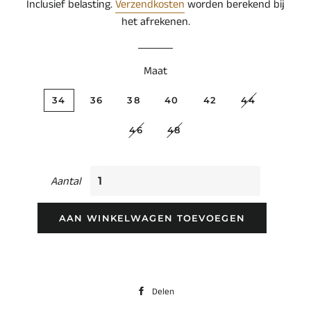
Inclusief belasting.
Verzendkosten
worden berekend bij
het afrekenen.
Maat
34
36
38
40
42
44
46
48
Aantal
AAN WINKELWAGEN TOEVOEGEN
Delen
Delen