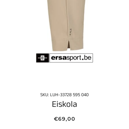
SKU: LUH-33728 595 040
Eiskola
Normale
Aanbiedingsprijs
€69,00
prijs