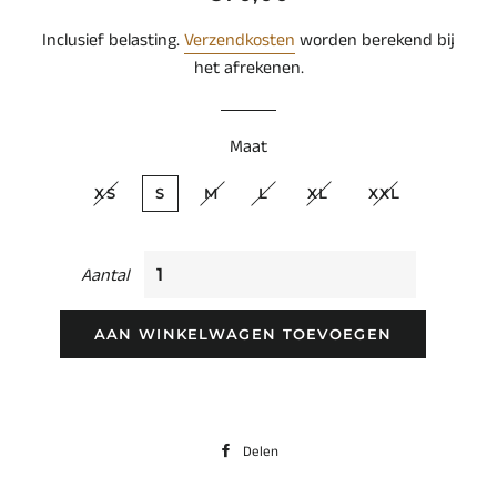
prijs
Inclusief belasting.
Verzendkosten
worden berekend bij
het afrekenen.
Maat
XS
S
M
L
XL
XXL
Aantal
AAN WINKELWAGEN TOEVOEGEN
Delen
Delen
op