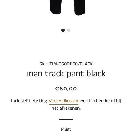
SKU: TIM-TGO01100/BLACK
men track pant black
Normale
Aanbiedingsprijs
€60,00
prijs
Inclusief belasting.
Verzendkosten
worden berekend bij
het afrekenen.
Maat