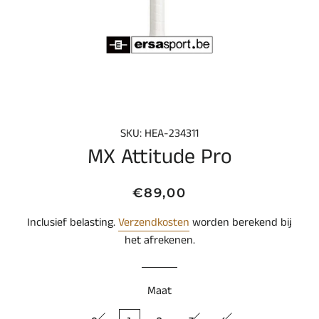
SKU: HEA-234311
MX Attitude Pro
Normale
Aanbiedingsprijs
€89,00
prijs
Inclusief belasting.
Verzendkosten
worden berekend bij
het afrekenen.
Maat