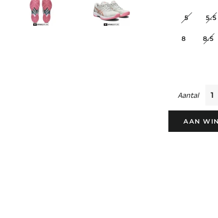
5
5.5
8
8.5
Aantal
AAN WI