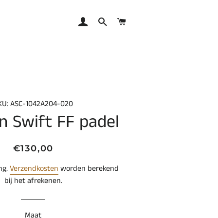
AANMELDEN
ZOEKEN
WINKELWAGEN
KU: ASC-1042A204-020
n Swift FF padel
Normale
Aanbiedingsprijs
€130,00
prijs
ing.
Verzendkosten
worden berekend
bij het afrekenen.
Maat