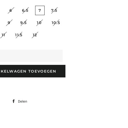
6
6.5
7
7.5
9
9.5
10
10.5
11
11.5
12
NKELWAGEN TOEVOEGEN
Delen
Delen
op
Facebook