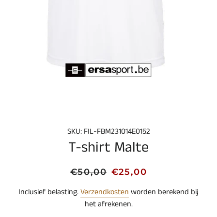
SKU: FIL-FBM231014E0152
T-shirt Malte
Normale
Aanbiedingsprijs
€50,00
€25,00
prijs
Inclusief belasting.
Verzendkosten
worden berekend bij
het afrekenen.