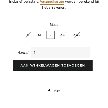
Inclusief belasting.
Verzendkosten
worden berekend bij
het afrekenen.
Maat
S
M
L
XL
XXL
Aantal
AAN WINKELWAGEN TOEVOEGEN
Delen
Delen
op
Facebook