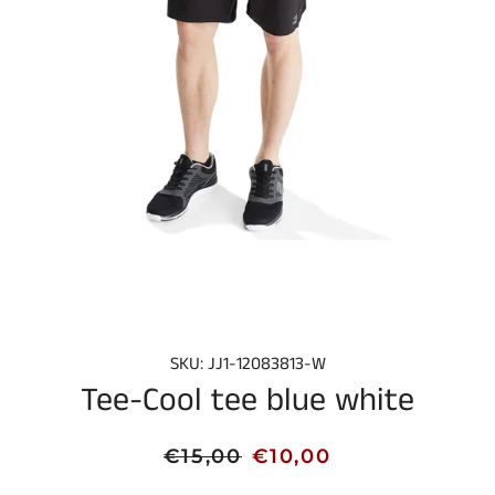
SKU: JJ1-12083813-W
Tee-Cool tee blue white
Normale
Aanbiedingsprijs
€15,00
€10,00
prijs