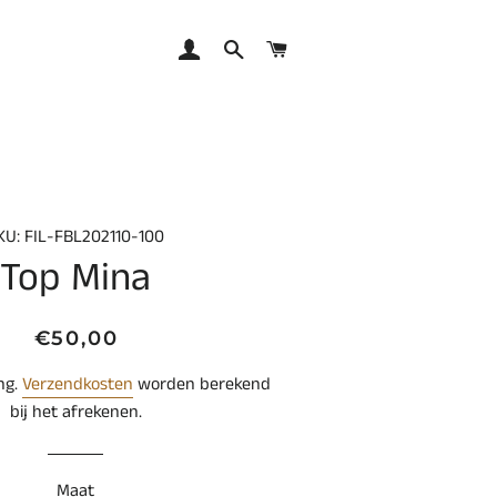
AANMELDEN
ZOEKEN
WINKELWAGEN
KU: FIL-FBL202110-100
Top Mina
Normale
Aanbiedingsprijs
€50,00
prijs
ing.
Verzendkosten
worden berekend
bij het afrekenen.
Maat