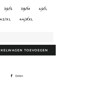
36/S
38/M
40/L
42/XL
44/XXL
NKELWAGEN TOEVOEGEN
Delen
Delen
op
Facebook