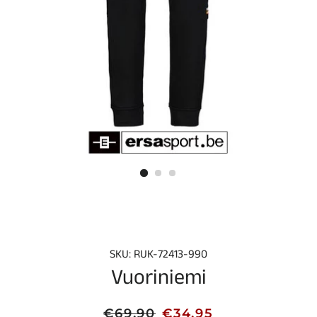
SKU: RUK-72413-990
Vuoriniemi
Normale
Aanbiedingsprijs
€69,90
€34,95